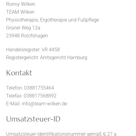
Ronny Wilken
TEAM Wilken
Physiotherapie, Ergotherapie und Fußpflege
Grüner Weg 12a
odus
23948 Rolofshagen
Handelsregister: VR 4458
Registergericht: Amtsgericht Hamburg
Kontakt
dus
Telefon: 03881755464
Telefax: 038817568892
E-Mail: info@team-wilken.de
Umsatzsteuer-ID
Umsatzsteuer-Identifikationsnummer gemäß § 27 a